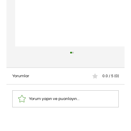
Yorumlar
0.0 / 5 (0)
Yorum yapın ve puanlayın...
Surf & English Yaz Okulumuz Sona Erdi!