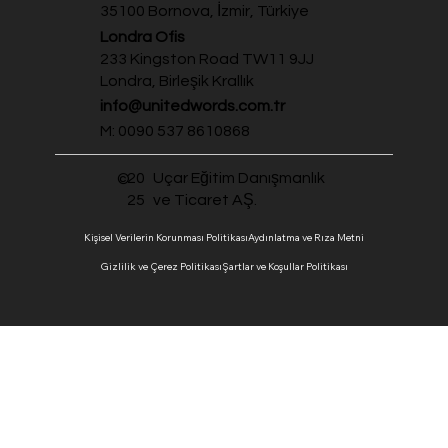
35100 Bornova, İzmir, Türkiye
Londra Ofis
233 Kingston Road TW11 9JJ
Londra, Birleşik Krallık
info@unitedwords.com.tr
M: 0090 537 8610868
20
Uçar Eğitim Danışmanlık
©
25
ve Ticaret AŞ.
Kişisel Verilerin Korunması Politikası
Aydınlatma ve Rıza Metni
Gizlilik ve Çerez Politikası
Şartlar ve Koşullar Politikası