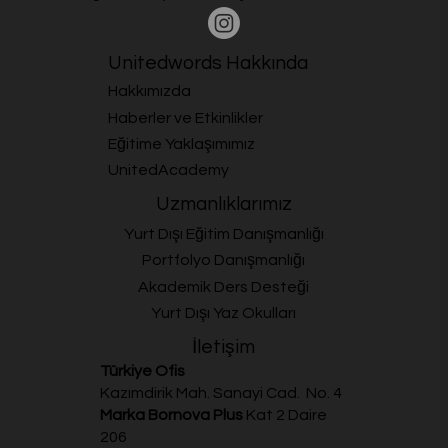
Unitedwords Hakkında
Hakkımızda
Haberler ve Etkinlikler
Eğitime Yaklaşımımız
UnitedAcademy
Uzmanlıklarımız
Yurt Dışı Eğitim Danışmanlığı
Portfolyo Danışmanlığı
Akademik Ders Desteği
Yurt Dışı Yaz Okulları
İletişim
Türkiye Ofis
Kazımdirik Mah. Sanayi Cad. No. 4
Marka Bornova Plus
Kat 2 Daire
206