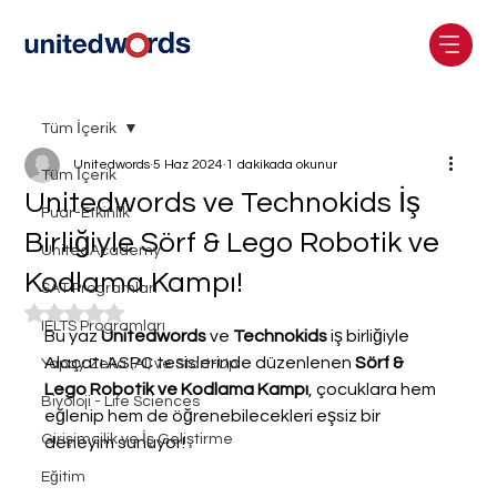
Tüm İçerik
Unitedwords
5 Haz 2024
1 dakikada okunur
Tüm İçerik
Unitedwords ve Technokids İş
Fuar-Etkinlik
Birliğiyle Sörf & Lego Robotik ve
UnitedAcademy
Kodlama Kampı!
SAT Programları
5 üzerinden NaN yıldız
IELTS Programları
Bu yaz 
Unitedwords
 ve 
Technokids
 iş birliğiyle 
Alaçatı ASPC tesislerinde düzenlenen 
Sörf & 
Yapay Zeka (AI) ve Start-Up
Lego Robotik ve Kodlama Kampı
, çocuklara hem 
Biyoloji - Life Sciences
eğlenip hem de öğrenebilecekleri eşsiz bir 
Girişimcilik ve İş Geliştirme
deneyim sunuyor! 
Eğitim