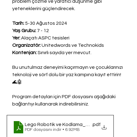
problem çözme ve yaratıcı düşünme gibi 
yeteneklerini güçlendirecek.
Tarih:
 5-30 Ağustos 2024
Yaş Grubu:
 7 - 12 
Yer:
 Alaçatı ASPC tesisleri
Organizatör:
 Unitedwords ve Technokids
Kontenjan:
 Sınırlı sayıda yer mevcut.
Bu unutulmaz deneyimi kaçırmayın ve çocuklarınızı 
teknoloji ve sörf dolu bir yaz kampına kayıt ettirin! 
🌊🤖
Program detayları için PDF dosyasını aşağıdaki 
bağlantıyı kullanarak indirebilirsiniz.
Lego Robotik ve Kodlama_Unitedwords_Techno
.pdf
PDF dosyasını indir • 6.92MB