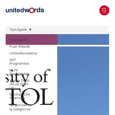
Tüm İçerik
Tüm İçerik
Fuar-Etkinlik
UnitedAcademy
SAT
Programları
IELTS
Programları
Yapay Zeka
(AI) ve Start-
Up
Biyoloji - Life
Sciences
Girişimcilik ve
İş Geliştirme