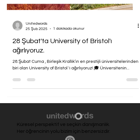
Unitedwords
1 dakikada okunur
25 Şub 2025
28 Şubat'ta University of Bristol'ı
ağırlıyoruz.
28 Şubat Cuma , Birleşik Krallık’ın en prestijli üniversitelerinden
biri olan University of Bristol 'ı ağırlıyoruz! 🎓 Üniversitenin...
Küresel perspektif ve seçkin danışmanlık.
Her öğrencinin yolu bizim için benzersizdir.