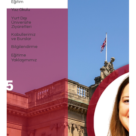
Eğitim
Yaz Okulu
Yurt Dışı
Üniversite
Ziyaretleri
Kabullerimiz
ve Burslar
Bilgilendirme
Eğitime
Yaklaşımımız