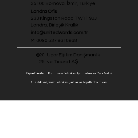
35100 Bornova, İzmir, Türkiye
Londra Ofis
233 Kingston Road TW11 9JJ
Londra, Birleşik Krallık
info@unitedwords.com.tr
M: 0090 537 8610868
20
Uçar Eğitim Danışmanlık
©
25
ve Ticaret AŞ.
Kişisel Verilerin Korunması Politikası
Aydınlatma ve Rıza Metni
Gizlilik ve Çerez Politikası
Şartlar ve Koşullar Politikası