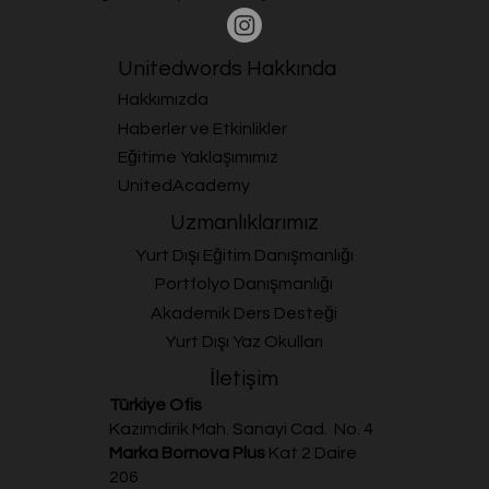
Unitedwords Hakkında
Hakkımızda
Haberler ve Etkinlikler
Eğitime Yaklaşımımız
UnitedAcademy
Uzmanlıklarımız
Yurt Dışı Eğitim Danışmanlığı
Portfolyo Danışmanlığı
Akademik Ders Desteği
Yurt Dışı Yaz Okulları
İletişim
Türkiye Ofis
Kazımdirik Mah. Sanayi Cad. No. 4
Marka Bornova Plus
Kat 2 Daire
206