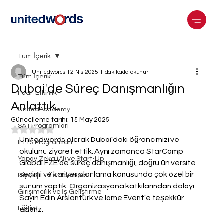
Tüm İçerik
Unitedwords
12 Nis 2025
1 dakikada okunur
Tüm İçerik
Dubai'de Süreç Danışmanlığını
Fuar-Etkinlik
Anlattık.
UnitedAcademy
Güncelleme tarihi:
15 May 2025
SAT Programları
5 üzerinden NaN yıldız
Unitedwords olarak Dubai'deki öğrencimizi ve 
IELTS Programları
okulunu ziyaret ettik. Aynı zamanda StarCamp 
Yapay Zeka (AI) ve Start-Up
Global FZE'de süreç danışmanlığı, doğru üniversite 
seçimi ve kariyer planlama konusunda çok özel bir 
Biyoloji - Life Sciences
sunum yaptık. Organizasyona katkılarından dolayı 
Girişimcilik ve İş Geliştirme
Sayın Edin Arslantürk ve Iome Event'e teşekkür 
Eğitim
ederiz.  