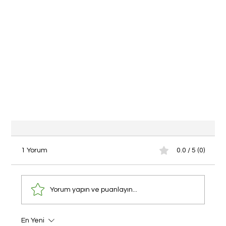
1 Yorum
0.0 / 5 (0)
Yorum yapın ve puanlayın...
11 Nisan'da Dubai'deyiz.
En Yeni