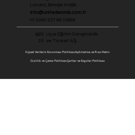
Londra, Birleşik Krallık
info@unitedwords.com.tr
M: 0090 537 8610868
20
Uçar Eğitim Danışmanlık
©
25
ve Ticaret AŞ.
Kişisel Verilerin Korunması Politikası
Aydınlatma ve Rıza Metni
Gizlilik ve Çerez Politikası
Şartlar ve Koşullar Politikası