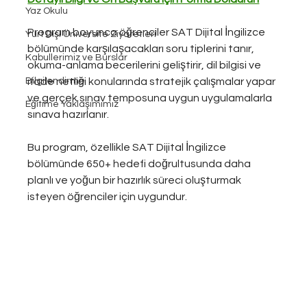
Yaz Okulu
Program boyunca öğrenciler SAT Dijital İngilizce 
Yurt Dışı Üniversite Ziyaretleri
bölümünde karşılaşacakları soru tiplerini tanır, 
Kabullerimiz ve Burslar
okuma-anlama becerilerini geliştirir, dil bilgisi ve 
Bilgilendirme
ifade netliği konularında stratejik çalışmalar yapar 
ve gerçek sınav temposuna uygun uygulamalarla 
Eğitime Yaklaşımımız
sınava hazırlanır.
Bu program, özellikle SAT Dijital İngilizce 
bölümünde 650+ hedefi doğrultusunda daha 
planlı ve yoğun bir hazırlık süreci oluşturmak 
isteyen öğrenciler için uygundur.