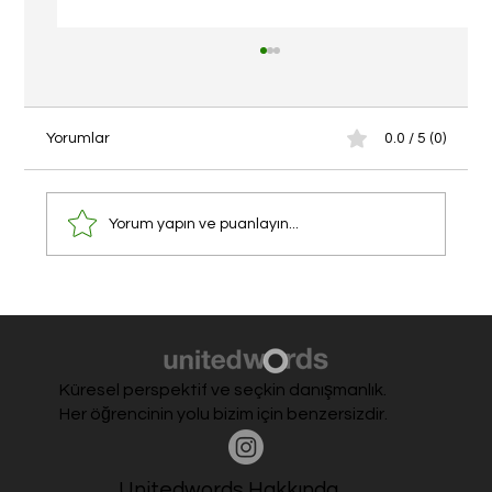
Yorumlar
0.0 / 5 (0)
Yorum yapın ve puanlayın...
Avrupa Üniversiteleri Webinarı: İngilizce
Programlar, Başvuru Süreçleri ve Ülke
Seçimi
Küresel perspektif ve seçkin danışmanlık.
Her öğrencinin yolu bizim için benzersizdir.
Unitedwords Hakkında