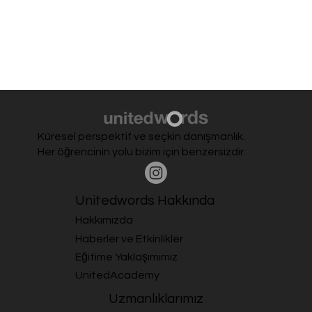
Küresel perspektif ve seçkin danışmanlık.
Her öğrencinin yolu bizim için benzersizdir.
Unitedwords Hakkında
Hakkımızda
Haberler ve Etkinlikler
Eğitime Yaklaşımımız
UnitedAcademy
Uzmanlıklarımız