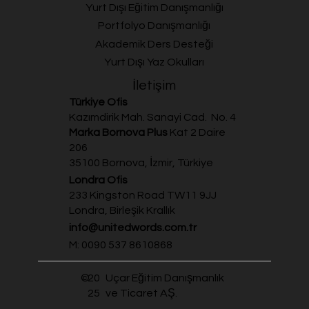
Yurt Dışı Eğitim Danışmanlığı
Portfolyo Danışmanlığı
Akademik Ders Desteği
Yurt Dışı Yaz Okulları
İletişim
Türkiye Ofis
Kazımdirik Mah. Sanayi Cad. No. 4
Marka Bornova Plus
Kat 2 Daire
206
35100 Bornova, İzmir, Türkiye
Londra Ofis
233 Kingston Road TW11 9JJ
Londra, Birleşik Krallık
info@unitedwords.com.tr
M: 0090 537 8610868
20
Uçar Eğitim Danışmanlık
©
25
ve Ticaret AŞ.