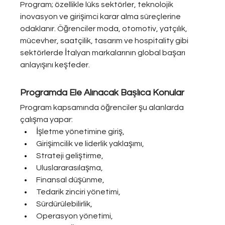
Program; özellikle lüks sektörler, teknolojik 
inovasyon ve girişimci karar alma süreçlerine 
odaklanır. Öğrenciler moda, otomotiv, yatçılık, 
mücevher, saatçilik, tasarım ve hospitality gibi 
sektörlerde İtalyan markalarının global başarı 
anlayışını keşfeder.
Programda Ele Alınacak Başlıca Konular
Program kapsamında öğrenciler şu alanlarda 
çalışma yapar:
İşletme yönetimine giriş,
Girişimcilik ve liderlik yaklaşımı,
Strateji geliştirme,
Uluslararasılaşma,
Finansal düşünme,
Tedarik zinciri yönetimi,
Sürdürülebilirlik,
Operasyon yönetimi,