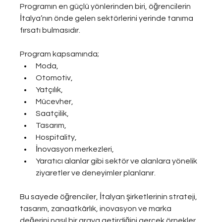
Programın en güçlü yönlerinden biri, öğrencilerin 
İtalya’nın önde gelen sektörlerini yerinde tanıma 
fırsatı bulmasıdır.
Program kapsamında;
Moda,
Otomotiv,
Yatçılık,
Mücevher,
Saatçilik,
Tasarım,
Hospitality,
İnovasyon merkezleri,
Yaratıcı alanlar gibi sektör ve alanlara yönelik 
ziyaretler ve deneyimler planlanır.
Bu sayede öğrenciler, İtalyan şirketlerinin strateji, 
tasarım, zanaatkârlık, inovasyon ve marka 
değerini nasıl bir araya getirdiğini gerçek örnekler 