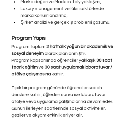
Marka değeri ve Made in Italy yaklaşımı,
Luxury management ve lüks sektörlerde 
marka konumlandırma,
Şirket analizi ve gerçek iş problemi çözümü.
Program Yapısı
Program toplam 
2 haftalık yoğun bir akademik ve 
sosyal deneyim
 olarak planlanmıştır.
Program kapsamında öğrenciler yaklaşık 
30 saat 
teorik eğitim
 ve 
30 saat uygulamalı laboratuvar / 
atölye çalışmasına
 katılır.
Tipik bir program gününde öğrenciler sabah 
derslere katılır, öğleden sonra ise laboratuvar, 
atölye veya uygulama çalışmalarına devam eder. 
Günün ilerleyen saatlerinde sosyal aktiviteler, 
geziler ve akşam etkinlikleri yer alır.