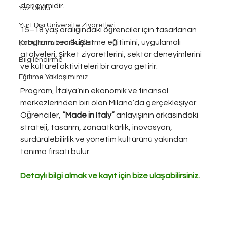
deneyimidir.
Yaz Okulu
Yurt Dışı Üniversite Ziyaretleri
15–18 yaş aralığındaki öğrenciler için tasarlanan 
program; teorik işletme eğitimini, uygulamalı 
Kabullerimiz ve Burslar
atölyeleri, şirket ziyaretlerini, sektör deneyimlerini 
Bilgilendirme
ve kültürel aktiviteleri bir araya getirir.
Eğitime Yaklaşımımız
Program, İtalya’nın ekonomik ve finansal 
merkezlerinden biri olan Milano’da gerçekleşiyor. 
Öğrenciler, 
“Made in Italy”
 anlayışının arkasındaki 
strateji, tasarım, zanaatkârlık, inovasyon, 
sürdürülebilirlik ve yönetim kültürünü yakından 
tanıma fırsatı bulur.
Detaylı bilgi almak ve kayıt için bize ulaşabilirsiniz.