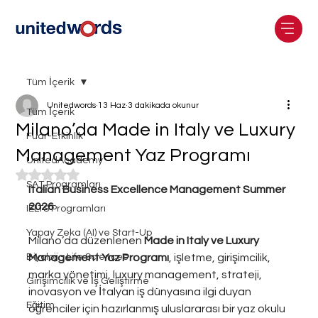
Tüm İçerik
Unitedwords
13 Haz
3 dakikada okunur
Tüm İçerik
Milano’da Made in Italy ve Luxury
Fuar-Etkinlik
Management Yaz Programı
UnitedAcademy
5 üzerinden NaN yıldız
SAT Programları
Italian Business Excellence Management Summer 
2026
IELTS Programları
Yapay Zeka (AI) ve Start-Up
Milano’da düzenlenen 
Made in Italy ve Luxury 
Biyoloji - Life Sciences
Management Yaz Programı
, işletme, girişimcilik, 
marka yönetimi, luxury management, strateji, 
Girişimcilik ve İş Geliştirme
inovasyon ve İtalyan iş dünyasına ilgi duyan 
Eğitim
öğrenciler için hazırlanmış uluslararası bir yaz okulu 