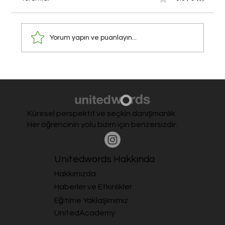
Yorum yapın ve puanlayın...
Roma’da Uzay ve Havacılık Yaz Kampı
Küresel perspektif ve seçkin danışmanlık.
Her öğrencinin yolu bizim için benzersizdir.
Unitedwords Hakkında
Hakkımızda
Haberler ve Etkinlikler
Eğitime Yaklaşımımız
UnitedAcademy