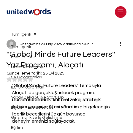
Tüm İçerik
Unitedwords
29 May 2025
2 dakikada okunur
Tüm İçerik
''Global Minds Future Leaders''
Fuar-Etkinlik
Yaz Programı, Alaçatı
UnitedAcademy
Güncelleme tarihi:
25 Eyl 2025
SAT Programları
5 üzerinden NaN yıldız
“Global Minds, Future Leaders” temasıyla 
IELTS Programları
Alaçatı'da gerçekleştirilecek program; 
Yapay Zeka (AI) ve Start-Up
uluslararası liderlik
, 
kültürel zeka
, 
stratejik 
iletişim
 ve 
sınırlar ötesi yönetim
 gibi geleceğin 
Biyoloji - Life Sciences
liderlik becerilerini üç gün boyunca 
Girişimcilik ve İş Geliştirme
deneyimlemenizi sağlayacak.
Eğitim