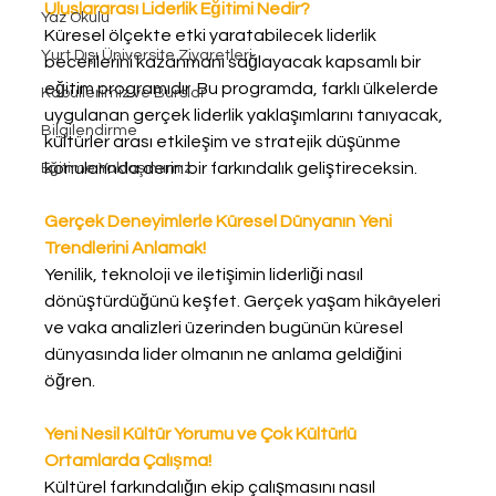
Uluslararası Liderlik Eğitimi Nedir?
Yaz Okulu
Küresel ölçekte etki yaratabilecek liderlik 
Yurt Dışı Üniversite Ziyaretleri
becerilerini kazanmanı sağlayacak kapsamlı bir 
eğitim programıdır. Bu programda, farklı ülkelerde 
Kabullerimiz ve Burslar
uygulanan gerçek liderlik yaklaşımlarını tanıyacak, 
Bilgilendirme
kültürler arası etkileşim ve stratejik düşünme 
konularında derin bir farkındalık geliştireceksin.
Eğitime Yaklaşımımız
Gerçek Deneyimlerle Küresel Dünyanın Yeni 
Trendlerini Anlamak!
Yenilik, teknoloji ve iletişimin liderliği nasıl 
dönüştürdüğünü keşfet. Gerçek yaşam hikâyeleri 
ve vaka analizleri üzerinden bugünün küresel 
dünyasında lider olmanın ne anlama geldiğini 
öğren.
Yeni Nesil Kültür Yorumu ve Çok Kültürlü 
Ortamlarda Çalışma!
Kültürel farkındalığın ekip çalışmasını nasıl 