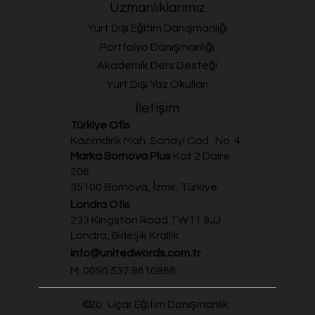
Uzmanlıklarımız
Yurt Dışı Eğitim Danışmanlığı
Portfolyo Danışmanlığı
Akademik Ders Desteği
Yurt Dışı Yaz Okulları
İletişim
Türkiye Ofis
Kazımdirik Mah. Sanayi Cad. No. 4
Marka Bornova Plus
Kat 2 Daire
206
35100 Bornova, İzmir, Türkiye
Londra Ofis
233 Kingston Road TW11 9JJ
Londra, Birleşik Krallık
info@unitedwords.com.tr
M: 0090 537 8610868
20
Uçar Eğitim Danışmanlık
©