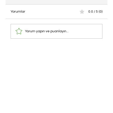
Yorumlar
0.0 / 5 (0)
Yorum yapın ve puanlayın...
Roma’da Uzay ve Havacılık Yaz Kampı