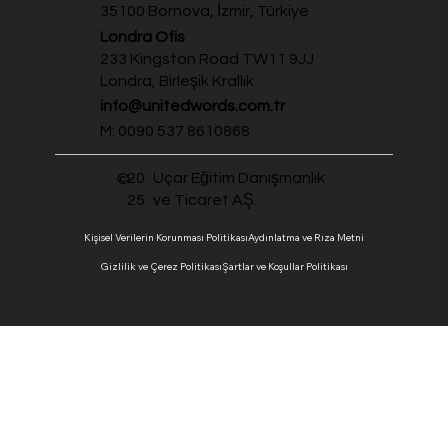
35100 Bornova, İzmir, Türkiye
Londra Ofis
233 Kingston Road TW11 9JJ
Londra, Birleşik Krallık
info@unitedwords.com.tr
M: 0090 537 8610868
20
Uçar Eğitim Danışmanlık
©
25
ve Ticaret AŞ.
Kişisel Verilerin Korunması Politikası
Aydınlatma ve Rıza Metni
Gizlilik ve Çerez Politikası
Şartlar ve Koşullar Politikası