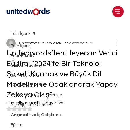
Tüm İçerik
Unitedwords
18 Tem 2024
1 dakikada okunur
Tüm İçerik
Unitedwords’ten Heyecan Verici
Fuar-Etkinlik
Eğitim: “2024'te Bir Teknoloji
UnitedAcademy
Şirketi Kurmak ve Büyük Dil
SAT Programları
Modellerine Odaklanarak Yapay
IELTS Programları
Zekaya Giriş”
Yapay Zeka (AI) ve Start-Up
Güncelleme tarihi:
2 May 2025
Biyoloji - Life Sciences
5 üzerinden NaN yıldız
Girişimcilik ve İş Geliştirme
Eğitim