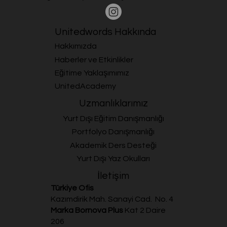
Unitedwords Hakkında
Hakkımızda
Haberler ve Etkinlikler
Eğitime Yaklaşımımız
UnitedAcademy
Uzmanlıklarımız
Yurt Dışı Eğitim Danışmanlığı
Portfolyo Danışmanlığı
Akademik Ders Desteği
Yurt Dışı Yaz Okulları
İletişim
Türkiye Ofis
Kazımdirik Mah. Sanayi Cad. No. 4
Marka Bornova Plus
Kat 2 Daire
206