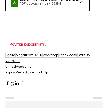
PDF dosyasını indir • 563KB
Kayıtlar kapanmıştır.
Eğitim
Alaçatı
Yaz Okulu
Workshop
Yapay Zeka
StartUp
Yaz Okulu
UnitedAcademy
Yapay Zeka (AI) ve Start-Up