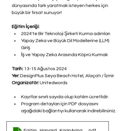
dünyasında fark yaratmak isteyen herkes için 
büyük bir fırsat sunuyor!
Eğitim İçeriği:
2024'te Bir Teknoloji Şirketi Kurma adımları
Yapay Zeka ve Büyük Dil Modellerine (LLM) 
Giriş
İş ve Yapay Zeka Arasında Köprü Kurmak
Tarih:
 13-15 Ağustos 2024
Yer:
 DesignPlus Seya Beach Hotel, Alaçatı / İzmir
Organizatör:
 Unitedwords
Kayıtlar sınırlı sayıda olup katılım ücretlidir.
Program detayları için PDF dosyasını 
aşağıdaki bağlantıyı kullanarak indirebilirsiniz. 
Egitim_Harvard_KaanArmagan_Alacati_2024
.pdf